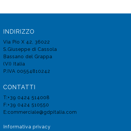
INDIRIZZO
Via Pio X 42, 36022
S.Giuseppe di Cassola
Bassano del Grappa
(VI) Italia
P.IVA 00554810242
CONTATTI
T:+39 0424 514008
F:+39 0424 510550
E:
commerciale@gdpitalia.com
Informativa privacy