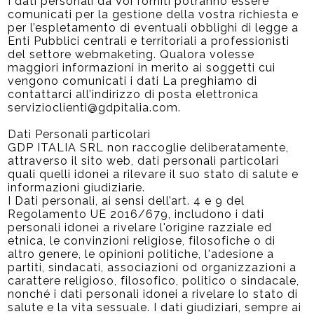
I dati personali da Voi forniti potranno essere
comunicati per la gestione della vostra richiesta e
per l’espletamento di eventuali obblighi di legge a
Enti Pubblici centrali e territoriali a professionisti
del settore webmaketing. Qualora volesse
maggiori informazioni in merito ai soggetti cui
vengono comunicati i dati La preghiamo di
contattarci all’indirizzo di posta elettronica
servizioclienti@gdpitalia.com.
Dati Personali particolari
GDP ITALIA SRL non raccoglie deliberatamente,
attraverso il sito web, dati personali particolari
quali quelli idonei a rilevare il suo stato di salute e
informazioni giudiziarie.
I Dati personali, ai sensi dell’art. 4 e 9 del
Regolamento UE 2016/679, includono i dati
personali idonei a rivelare l'origine razziale ed
etnica, le convinzioni religiose, filosofiche o di
altro genere, le opinioni politiche, l'adesione a
partiti, sindacati, associazioni od organizzazioni a
carattere religioso, filosofico, politico o sindacale,
nonché i dati personali idonei a rivelare lo stato di
salute e la vita sessuale. I dati giudiziari, sempre ai