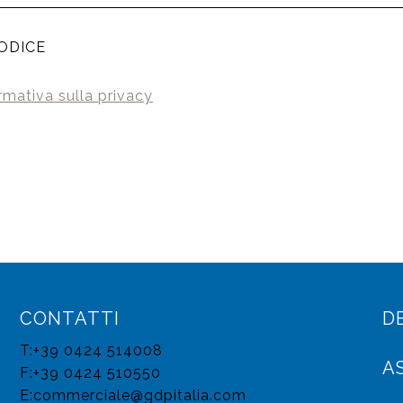
ODICE
rmativa sulla privacy
CONTATTI
D
T:+39 0424 514008
A
F:+39 0424 510550
E:
commerciale@gdpitalia.com