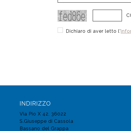
C
Dichiaro di aver letto l'
info
INDIRIZZO
Via Pio X 42, 36022
S.Giuseppe di Cassola
Bassano del Grappa